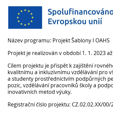
Název programu: Projekt Šablony I OAHS
Projekt je realizován v období 1. 1. 2023 až
Přijímací řízení 2026
Cílem projektu je přispět k zajištění rovné
Den otevřených dveří
kvalitnímu a inkluzivnímu vzdělávání pro 
Lyceum – LY (nástupce programu EVA)
a studenty prostřednictvím podpůrných p
pozic, vzdělávání pracovníků školy a podp
Ekonomické lyceum – EL
inovativních metod výuky.
Obchodní akademie – OA
O nás
Registrační číslo projektu: CZ.02.02.XX/0
Učební plány a ŠVP