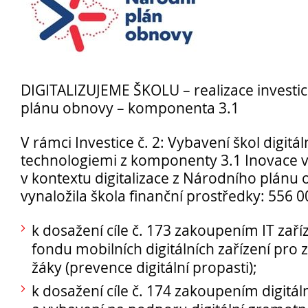
1. ročník 2026/2027
Maturitní zkoušky
Zájmové aktivity
DIGITALIZUJEME ŠKOLU – realizace investi
FotoKlub
plánu obnovy – komponenta 3.1
Klub mladých diváků
V rámci Investice č. 2: Vybavení škol digitál
Školní knihovna
technologiemi z komponenty 3.1 Inovace v
Spolek Herold
v kontextu digitalizace z Národního plánu
Turistický kroužek
vynaložila škola finanční prostředky: 556 0
Ze života školy
Školní poradenský tým
k dosažení cíle č. 173 zakoupením IT zaří
Dokumenty
fondu mobilních digitálních zařízení pr
žáky (prevence digitální propasti);
Užitečné odkazy
Mezinárodní spolupráce
k dosažení cíle č. 174 zakoupením digitál
Exkurze do Polska