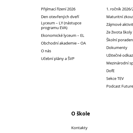
Úspěchy studentů
Přijímací řízení 2026
1. ročník 2026/
Soutěže
Den otevřených dveří
Maturitní zkou
Vršovický lev
Lyceum – LY (nástupce
Zájmové aktivi
programu EVA)
Studentské firmy
Ze života školy
Ekonomické lyceum – EL
Školní porade
Evento
Obchodní akademie – OA
Dokumenty
31. mezinárodní veletrh FIF
O nás
Užitečné odka
Antre
Učební plány a ŠVP
Mezinárodní s
MediaArt
DofE
Osaka
Sekce TEV
JA Studentská firma
Podcast Futur
Virtuální prohlídka
Historie a současnost
Historie
O škole
Předměty
Kontakty
Fakultní cvičná škola