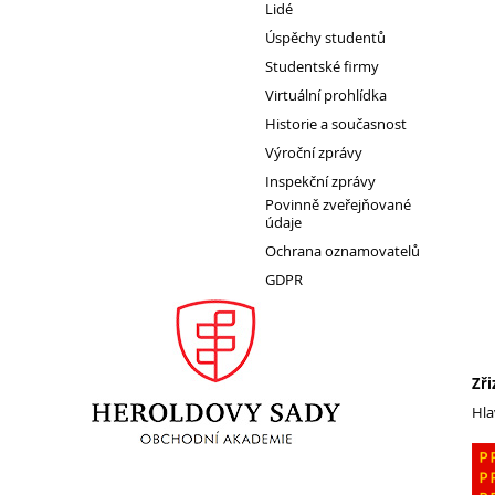
Lidé
Projekty a povinná publicita
Úspěchy studentů
Street Law
Studentské firmy
Partneři školy
Virtuální prohlídka
Výroční zprávy
Historie a současnost
Výroční zprávy
Inspekční zprávy
Inspekční zprávy
Povinně zveřejňované údaje
Povinně zveřejňované
Ochrana oznamovatelů
údaje
Ochrana oznamovatelů
GDPR
GDPR
Zři
Hla