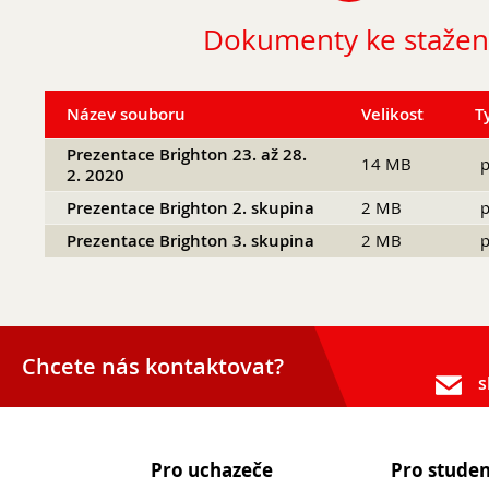
Dokumenty ke stažen
Název souboru
Velikost
T
Prezentace Brighton 23. až 28.
14 MB
p
2. 2020
Prezentace Brighton 2. skupina
2 MB
p
Prezentace Brighton 3. skupina
2 MB
p
Kontakty
Lidé
Školská rada
Chcete nás kontaktovat?
Pedagogický sbor
s
Výchovná a kariérní poradkyně
Metodička prevence
Pro uchazeče
Pro stude
Psycholog PPP