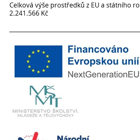
Celková výše prostředků z EU a státního r
2.241.566 Kč
Pro
______________________________________________
studenty