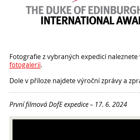
Opravné zkoušky a doklasifikace srpen
Podzimní maturitní zkoušky 2026
Fotografie z vybraných expedicí naleznete 
fotogalerii
.
Dole v příloze najdete výroční zprávy a zp
Pro
uchazeče
První filmová DofE expedice – 17. 6. 2024