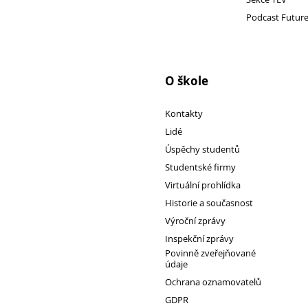
Úspěchy studentů
Podcast Futur
Soutěže
Vršovický lev
Studentské firmy
O škole
Evento
Kontakty
31. mezinárodní veletrh FIF
Lidé
Antre
Úspěchy studentů
MediaArt
Studentské firmy
Osaka
Virtuální prohlídka
JA Studentská firma
Historie a současnost
Virtuální prohlídka
Výroční zprávy
Historie a současnost
Inspekční zprávy
Povinně zveřejňované
Historie
údaje
Předměty
Ochrana oznamovatelů
GDPR
Fakultní cvičná škola