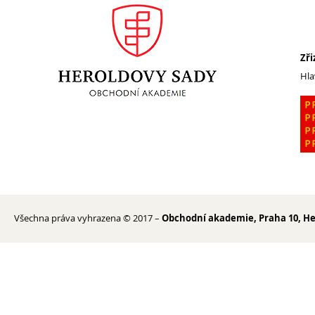
Projekty a povinná publicita
Street Law
Partneři školy
Zři
Hla
Výroční zprávy
Inspekční zprávy
Povinně zveřejňované údaje
Ochrana oznamovatelů
GDPR
Všechna práva vyhrazena © 2017 –
Obchodní akademie, Praha 10, He