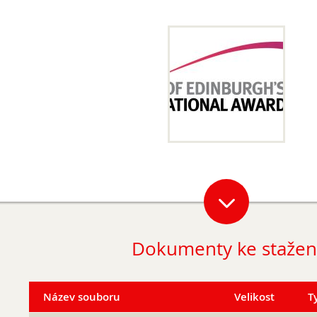
1. ročník 2026/2027
Maturitní zkoušky
Zájmové aktivity
FotoKlub
Klub mladých diváků
Školní knihovna
Spolek Herold
Turistický kroužek
Ze života školy
Školní poradenský tým
Dokumenty ke stažen
Dokumenty
Užitečné odkazy
Mezinárodní spolupráce
Název souboru
Velikost
T
Exkurze do Polska