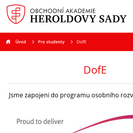
DofE
Úvod
Pro studenty
Aktuality
DofE
Jsme zapojeni do programu osobního roz