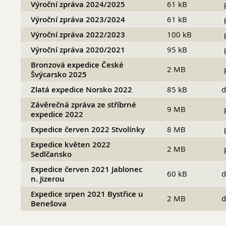
Výroční zpráva 2024/2025
61 kB
Erasmus+
Výroční zpráva 2023/2024
61 kB
Cesty do Německa
Výroční zpráva 2022/2023
100 kB
Vzdělávací zájezd do Španělska
Výroční zpráva 2020/2021
95 kB
DofE
Bronzová expedice České
2 MB
Švýcarsko 2025
Sekce TEV
Zlatá expedice Norsko 2022
Podcast Future On
85 kB
d
Závěrečná zpráva ze stříbrné
9 MB
expedice 2022
Expedice červen 2022 Stvolínky
8 MB
O škole
Expedice květen 2022
2 MB
Sedlčansko
Expedice červen 2021 Jablonec
60 kB
d
n. Jizerou
Expedice srpen 2021 Bystřice u
2 MB
d
Benešova