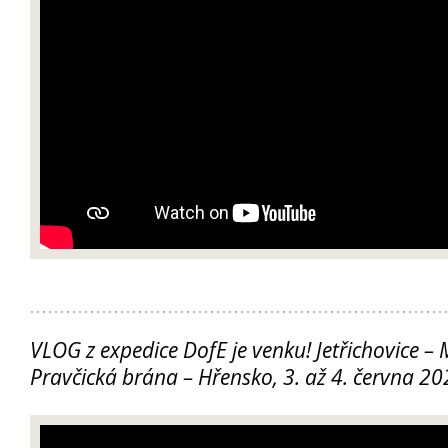
Přijímací řízení 2026
Den otevřených dveří
Lyceum – LY (nástupce programu EVA)
Ekonomické lyceum – EL
VLOG z expedice DofE je venku! Jetřichovice –
Obchodní akademie – OA
Pravčická brána – Hřensko, 3. až 4. června 2
O nás
Učební plány a ŠVP