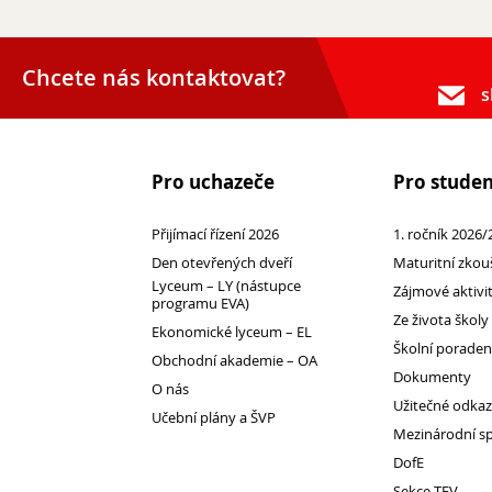
Chcete nás kontaktovat?
s
Pro uchazeče
Pro stude
Přijímací řízení 2026
1. ročník 2026/
Den otevřených dveří
Maturitní zkou
Kontakty
Lyceum – LY (nástupce
Zájmové aktivi
programu EVA)
Lidé
Ze života školy
Ekonomické lyceum – EL
Školská rada
Školní porade
Obchodní akademie – OA
Dokumenty
Pedagogický sbor
O nás
Užitečné odka
Výchovná a kariérní poradkyně
Učební plány a ŠVP
Mezinárodní s
Metodička prevence
DofE
Psycholog PPP
Sekce TEV