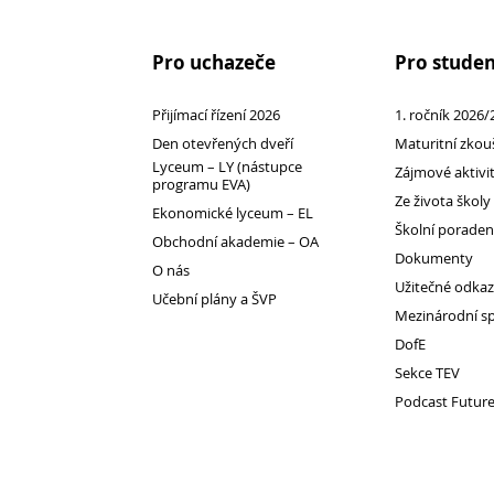
Pro uchazeče
Pro stude
Pro
Přijímací řízení 2026
1. ročník 2026/
studenty
Den otevřených dveří
Maturitní zkou
Lyceum – LY (nástupce
Zájmové aktivi
programu EVA)
Ze života školy
Ekonomické lyceum – EL
Školní porade
Obchodní akademie – OA
Dokumenty
O nás
Užitečné odka
Učební plány a ŠVP
Mezinárodní s
DofE
Sekce TEV
Podcast Futur