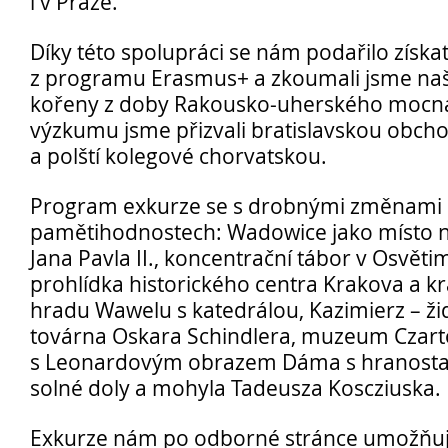
i v Praze.
Díky této spolupráci se nám podařilo získa
z programu Erasmus+ a zkoumali jsme na
kořeny z doby Rakousko-uherského mocná
výzkumu jsme přizvali bratislavskou obch
Opravné zkoušky a doklasifikace srpen
a polští kolegové chorvatskou.
Podzimní maturitní zkoušky 2026
Program exkurze se s drobnými změnami us
pamětihodnostech: Wadowice jako místo 
Jana Pavla II., koncentrační tábor v Osvětim
Pro
prohlídka historického centra Krakova a k
uchazeče
hradu Wawelu s katedrálou, Kazimierz – žid
továrna Oskara Schindlera, muzeum Czart
s Leonardovým obrazem Dáma s hranostaj
solné doly a mohyla Tadeusza Koscziuska.
Exkurze nám po odborné stránce umožňuj