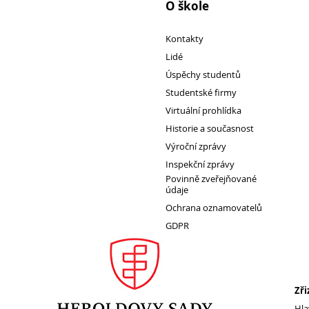
O škole
1. ročník 2026/2027
Kontakty
Lidé
Maturitní zkoušky
Úspěchy studentů
Zájmové aktivity
Studentské firmy
FotoKlub
Virtuální prohlídka
Klub mladých diváků
Historie a současnost
Školní knihovna
Výroční zprávy
Spolek Herold
Inspekční zprávy
Povinně zveřejňované
Turistický kroužek
údaje
Ze života školy
Ochrana oznamovatelů
Školní poradenský tým
GDPR
Dokumenty
Užitečné odkazy
Mezinárodní spolupráce
Zři
Exkurze do Polska
Hla