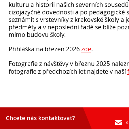
kulturu a historii našich severních sousedů
cizojazyčné dovednosti a po pedagogické 
seznámit s vrstevníky z krakovské školy a je
předměty a v neposlední řadě se blíže poz
mimo budovu školy.
Přihláška na březen 2026
zde
.
Fotografie z návštěvy v březnu 2025 nalez
fotografie z předchozích let najdete v naší
Přijímací řízení 2026
Den otevřených dveří
Lyceum – LY (nástupce programu EVA)
Ekonomické lyceum – EL
Obchodní akademie – OA
O nás
Chcete nás kontaktovat?
s
Učební plány a ŠVP