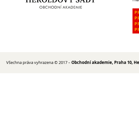
Erasmus+
Cesty do Německa
Vzdělávací zájezd do Španělska
DofE
Sekce TEV
Podcast Future On
Všechna práva vyhrazena © 2017 –
Obchodní akademie, Praha 10, He
O škole