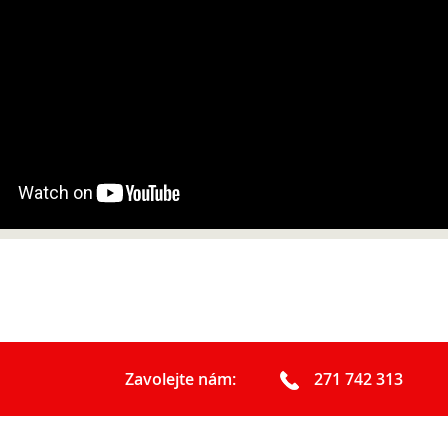
Podcast Future On
GDPR
Zavolejte nám:
271 742 313