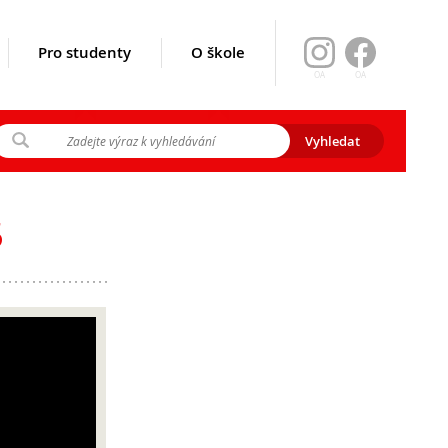
Pro studenty
O škole
OA
OA
ikace srpen
y 2026
5
gramu EVA)