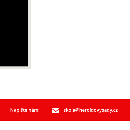
Napište nám:
skola@heroldovysady.cz