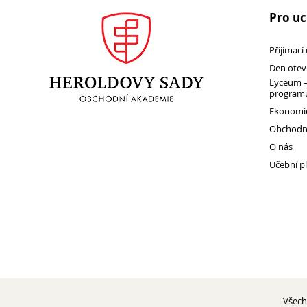
Pro u
Přijímací
Den otev
Lyceum –
programu
Ekonomic
Obchodní
O nás
Učební p
Všech