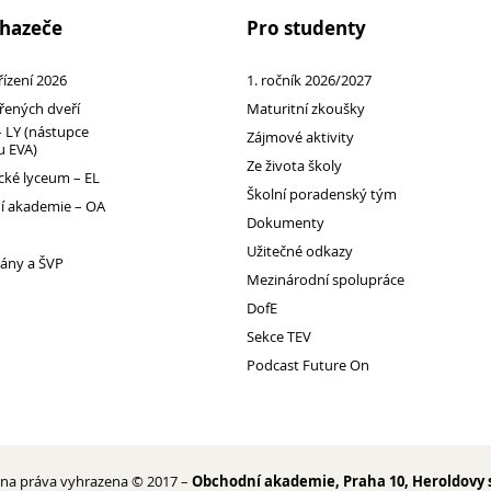
chazeče
Pro studenty
 řízení 2026
1. ročník 2026/2027
řených dveří
Maturitní zkoušky
 LY (nástupce
Zájmové aktivity
 EVA)
Ze života školy
ké lyceum – EL
Školní poradenský tým
 akademie – OA
Dokumenty
Užitečné odkazy
lány a ŠVP
Mezinárodní spolupráce
DofE
Sekce TEV
Podcast Future On
na práva vyhrazena © 2017 –
Obchodní akademie, Praha 10, Heroldovy 