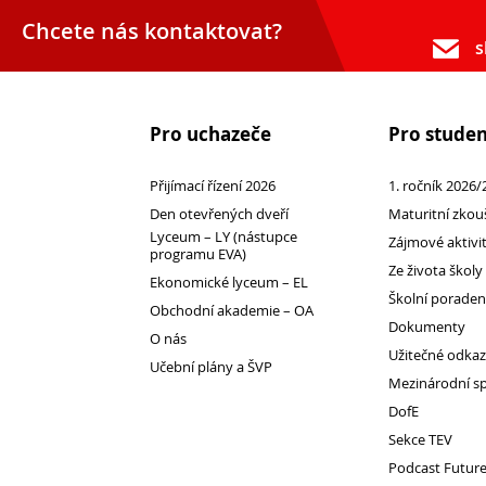
Chcete nás kontaktovat?
s
Pro uchazeče
Pro stude
Přijímací řízení 2026
1. ročník 2026/
Den otevřených dveří
Maturitní zkou
Lyceum – LY (nástupce
Zájmové aktivi
programu EVA)
Přijímací řízení 2026
Ze života školy
Ekonomické lyceum – EL
Den otevřených dveří
Školní porade
Obchodní akademie – OA
Dokumenty
Lyceum – LY (nástupce programu EVA)
O nás
Užitečné odka
Ekonomické lyceum – EL
Učební plány a ŠVP
Mezinárodní s
Obchodní akademie – OA
DofE
O nás
Sekce TEV
Učební plány a ŠVP
Podcast Futur