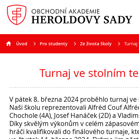
Turnaj 
Úvod
Pro studenty
Ze života školy
Aktuality
Turnaj ve stolním t
V pátek 8. března 2024 proběhlo turnaj ve 
Naši školu reprezentovali Alfréd Couf Alfréd
Chochole (4A), Josef Hanáček (2D) a Vladimí
Díky skvělým výkonům v celém zápasovém 
hráči kvalifikovali do finálového turnaje, k