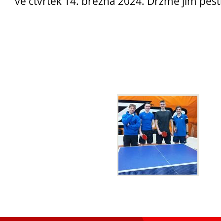
ve čtvrtek 14. března 2024. Držme jim pěsti
Opravné zkoušky a doklasifikace srpen
Podzimní maturitní zkoušky 2026
Pro
uchazeče