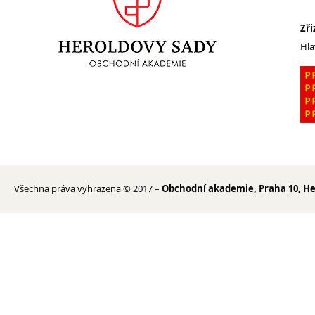
Zři
1. ročník 2026/2027
Hla
Maturitní zkoušky
Zájmové aktivity
FotoKlub
Klub mladých diváků
Školní knihovna
Spolek Herold
Turistický kroužek
Všechna práva vyhrazena © 2017 –
Obchodní akademie, Praha 10, He
Ze života školy
Školní poradenský tým
Dokumenty
Užitečné odkazy
Mezinárodní spolupráce
Exkurze do Polska