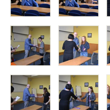
Opravné zkoušky a doklasifikace srpen
Podzimní maturitní zkoušky 2026
Pro
uchazeče