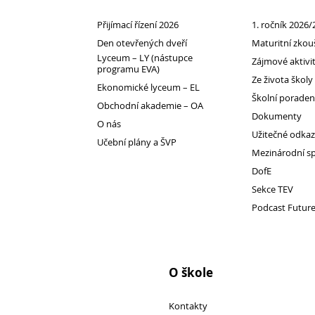
Přijímací řízení 2026
1. ročník 2026/
Den otevřených dveří
Maturitní zkou
Pro
Lyceum – LY (nástupce
Zájmové aktivi
programu EVA)
studenty
Ze života školy
Ekonomické lyceum – EL
Školní porade
Obchodní akademie – OA
Dokumenty
O nás
Užitečné odka
Učební plány a ŠVP
Mezinárodní s
DofE
Sekce TEV
Podcast Futur
O škole
Kontakty