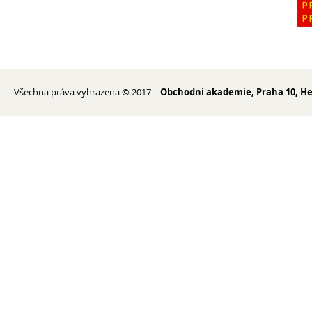
Erasmus+
Cesty do Německa
Vzdělávací zájezd do Španělska
DofE
Všechna práva vyhrazena © 2017 –
Obchodní akademie, Praha 10, He
Sekce TEV
Podcast Future On
O škole