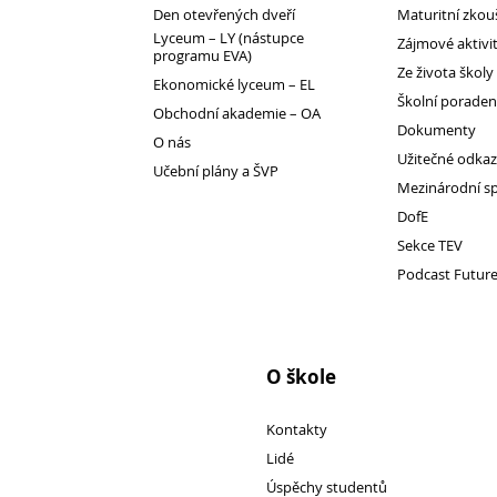
Den otevřených dveří
Maturitní zkou
Lyceum – LY (nástupce
Zájmové aktivi
programu EVA)
Ze života školy
Ekonomické lyceum – EL
Školní porade
Obchodní akademie – OA
Dokumenty
O nás
Užitečné odka
Učební plány a ŠVP
Mezinárodní s
DofE
Sekce TEV
Přijímací řízení 2026
Podcast Futur
Den otevřených dveří
Lyceum – LY (nástupce programu EVA)
Ekonomické lyceum – EL
O škole
Obchodní akademie – OA
Kontakty
O nás
Lidé
Učební plány a ŠVP
Úspěchy studentů