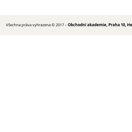
1. ročník 2026/2027
Všechna práva vyhrazena © 2017 –
Maturitní zkoušky
Obchodní akademie, Praha 10, He
Zájmové aktivity
FotoKlub
Klub mladých diváků
Školní knihovna
Spolek Herold
Turistický kroužek
Ze života školy
Školní poradenský tým
Dokumenty
Užitečné odkazy
Mezinárodní spolupráce
Exkurze do Polska