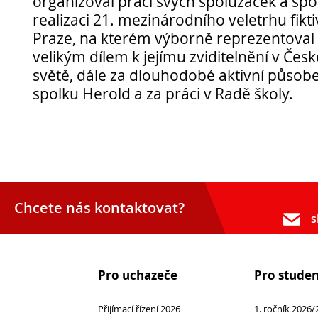
organizoval práci svých spolužaček a spo
realizaci 21. mezinárodního veletrhu fikti
Praze, na kterém výborně reprezentoval 
velikým dílem k jejímu zviditelnění v Česk
světě, dále za dlouhodobé aktivní působ
spolku Herold a za práci v Radě školy.
Opravné zkoušky a doklasifikace srpen
Podzimní maturitní zkoušky 2026
Pro
Chcete nás kontaktovat?
uchazeče
s
Pro uchazeče
Pro stude
Přijímací řízení 2026
1. ročník 2026/