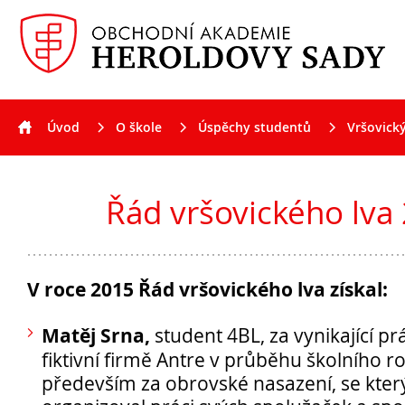
Úvod
O škole
Úspěchy studentů
Vršovický
Aktuality
Řád vršovického lva 2015
Řád vršovického lva
V roce 2015 Řád vršovického lva získal:
Matěj Srna,
student 4BL, za vynikající prá
fiktivní firmě Antre v průběhu školního 
především za obrovské nasazení, se kter