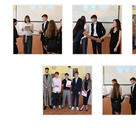
Úspěchy studentů
Soutěže
Vršovický lev
Studentské firmy
Evento
31. mezinárodní veletrh FIF
Antre
MediaArt
Osaka
JA Studentská firma
Virtuální prohlídka
Historie a současnost
Historie
Předměty
Fakultní cvičná škola