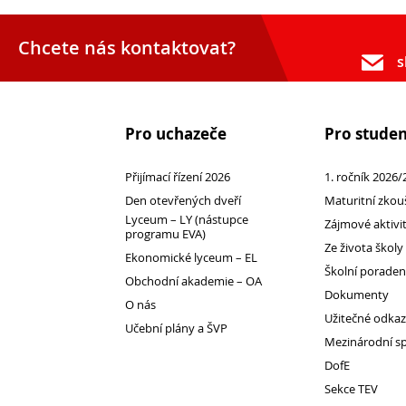
Projekty a povinná publicita
Chcete nás kontaktovat?
Street Law
s
Partneři školy
Výroční zprávy
Inspekční zprávy
Pro uchazeče
Pro stude
Povinně zveřejňované údaje
Přijímací řízení 2026
1. ročník 2026/
Ochrana oznamovatelů
Den otevřených dveří
Maturitní zkou
GDPR
Lyceum – LY (nástupce
Zájmové aktivi
programu EVA)
Ze života školy
Ekonomické lyceum – EL
Školní porade
Obchodní akademie – OA
Dokumenty
O nás
Užitečné odka
Učební plány a ŠVP
Mezinárodní s
DofE
Sekce TEV