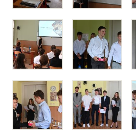
Kontakty
Lidé
Školská rada
Pedagogický sbor
Výchovná a kariérní poradkyně
Metodička prevence
Psycholog PPP