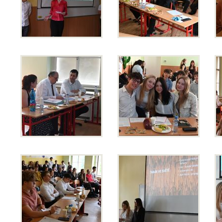
Erasmus+
Cesty do Německa
Vzdělávací zájezd do Španělska
DofE
Sekce TEV
Podcast Future On
O škole