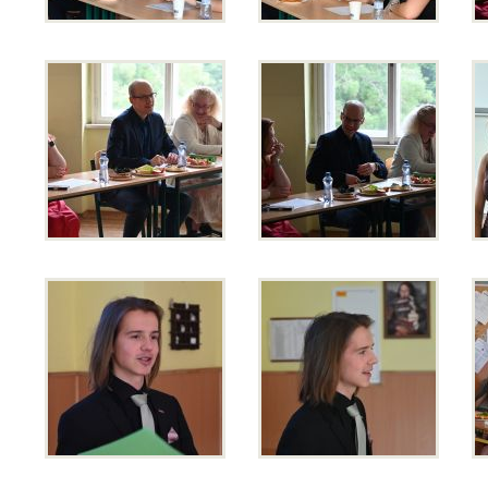
Přijímací řízení 2026
Den otevřených dveří
Lyceum – LY (nástupce programu EVA)
Ekonomické lyceum – EL
Obchodní akademie – OA
O nás
Učební plány a ŠVP