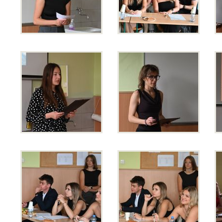
Opravné zkoušky a doklasifikace srpen
Podzimní maturitní zkoušky 2026
Pro
uchazeče