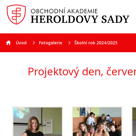
Úvod
Fotogalerie
Školní rok 2024/2025
Aktuality
Projektový den, červen 2025
Projektový den, červe