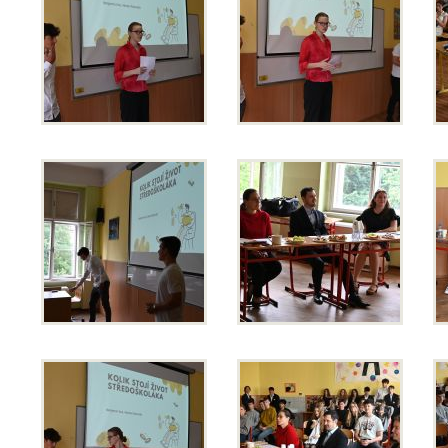
1. ročník 2026/2027
Maturitní zkoušky
Zájmové aktivity
FotoKlub
Klub mladých diváků
Školní knihovna
Spolek Herold
Turistický kroužek
Ze života školy
Školní poradenský tým
Dokumenty
Užitečné odkazy
Mezinárodní spolupráce
Exkurze do Polska