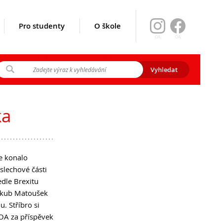
Pro studenty
O škole
OA
OA
ikace srpen
y 2026
ka
gramu EVA)
se konalo
slechové části
edle Brexitu
 Jakub Matoušek
. Stříbro si
OA za příspěvek