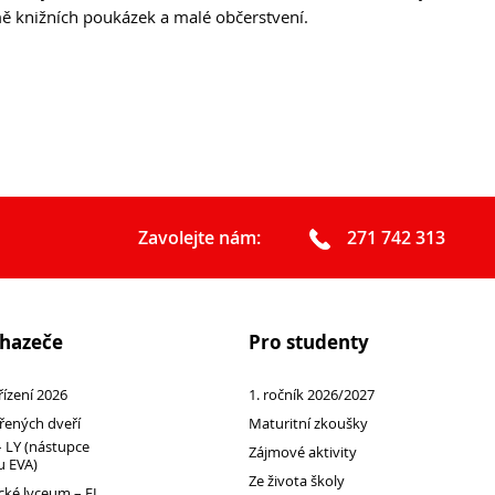
ě knižních poukázek a malé občerstvení.
Podcast Future On
GDPR
Zavolejte nám:
271 742 313
chazeče
Pro studenty
 řízení 2026
1. ročník 2026/2027
řených dveří
Maturitní zkoušky
 LY (nástupce
Zájmové aktivity
 EVA)
Ze života školy
ké lyceum – EL