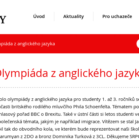
Úvod
Aktuality
Pro uchazeče
piáda z anglického jazyka
uality
kole
Opravné zkoušky a doklasif
Přijímací řízení 2026
1. ročník 2026/2027
Kontakty
hazeče
denty
Podzimní maturitní zkoušk
Den otevřených dveří
Maturitní zkoušky
Lidé
lympiáda z anglického jazy
Lyceum – LY (nástupce pro
Zájmové aktivity
Úspěchy studentů
Ekonomické lyceum – EL
Ze života školy
Studentské firmy
Obchodní akademie – OA
Školní poradenský tým
Virtuální prohlídka
kolo olympiády z anglického jazyka pro studenty 1. až 3. ročníků 
O nás
Dokumenty
Historie a současnost
účasti britského rodilého mluvčího Phila Schoenfelta. Tématem po
Učební plány a ŠVP
Užitečné odkazy
Výroční zprávy
hlasový pořad BBC o Brexitu. Také v ústní části si letos studenti v
Mezinárodní spolupráce
Inspekční zprávy
 společenská témata, jakým je například imigrace. Vítězem se stal
DofE
Povinně zveřejňované údaje
il tak do obvodního kola, ve kterém bude reprezentovat naši školu
Sarumyan z 2DO a bronz Dominika Turková z 3CL. Děkujeme SRP
Sekce TEV
Ochrana oznamovatelů