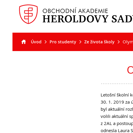
Olym
Úvod
Pro studenty
Ze života školy
Akt
Pro
Pro
O š
uc
stu
O
Letošní školní 
30. 1. 2019 za 
byl aktuální roz
volili aktuální
z 2AL a postoup
odnesla Laura 