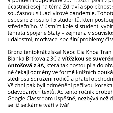
V pondělní odpoledne 25. 1. 2021 psali v p
účastníci esej na téma Zdraví a společnos
současnou situaci virové pandemie. Tohot
úspěšně zhostilo 15 studentů, kteří postoup
středečního. V ústním kole si studenti vybíra
témata Spojené Státy – zejména v souvislo
Opravné zkoušky a doklasifikace srpen
událostmi, motivace, sociální problémy či 
Podzimní maturitní zkoušky 2026
Bronz tentokrát získal Ngoc Gia Khoa Tran z
vítězkou se suverén
Bianka Brťková z 3C a
Antošová z 3A
, která tak postoupila do o
Pro
ně čekají odměny ve formě knižních pouká
uchazeče
štědrosti Sdružení rodičů a přátel obchod
Všichni pak byli odměněni pečlivou korekt
odevzdaných textů. Ač tento ročník proběhl
Google Classroom úspěšně, nezbývá než do
se již setkáme tváří v tvář.