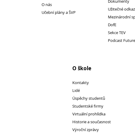
Dokumenty
O nás
Užitečné odka
Učební plány a ŠVP
Mezinárodní s
Pro
DofE
Sekce TEV
studenty
Podcast Futur
O škole
Kontakty
Lidé
Úspěchy studentů
Studentské firmy
Virtuální prohlídka
Historie a současnost
Výroční zprávy