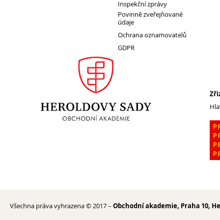
Inspekční zprávy
Povinně zveřejňované
údaje
1. ročník 2026/2027
Ochrana oznamovatelů
Maturitní zkoušky
GDPR
Zájmové aktivity
FotoKlub
Klub mladých diváků
Zři
Školní knihovna
Hla
Spolek Herold
Turistický kroužek
Ze života školy
Školní poradenský tým
Dokumenty
Užitečné odkazy
Mezinárodní spolupráce
Všechna práva vyhrazena © 2017 –
Obchodní akademie, Praha 10, He
Exkurze do Polska