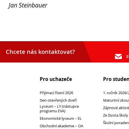
Jan Steinbauer
Chcete nás kontaktovat?
s
Přijímací řízení 2026
Pro uchazeče
Pro stude
Den otevřených dveří
Lyceum – LY (nástupce programu EVA)
Přijímací řízení 2026
1. ročník 2026/
Ekonomické lyceum – EL
Den otevřených dveří
Maturitní zkou
Obchodní akademie – OA
Lyceum – LY (nástupce
Zájmové aktivi
programu EVA)
O nás
Ze života školy
Ekonomické lyceum – EL
Učební plány a ŠVP
Školní porade
Obchodní akademie – OA