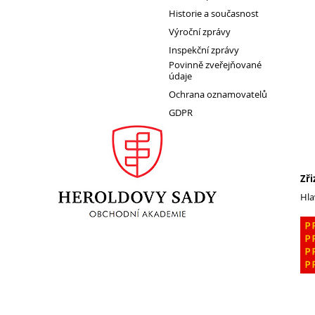
Historie a současnost
Erasmus+
Výroční zprávy
Cesty do Německa
Inspekční zprávy
Vzdělávací zájezd do Španělska
Povinně zveřejňované
údaje
DofE
Ochrana oznamovatelů
Sekce TEV
GDPR
Podcast Future On
Zři
O škole
Hla