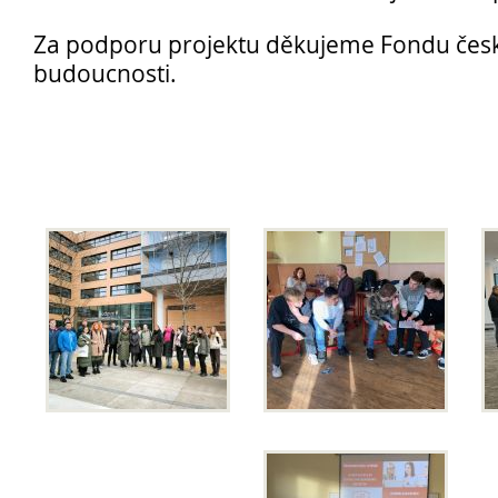
Za podporu projektu děkujeme Fondu če
budoucnosti.
Přijímací řízení 2026
Den otevřených dveří
Lyceum – LY (nástupce programu EVA)
Ekonomické lyceum – EL
Obchodní akademie – OA
O nás
Učební plány a ŠVP