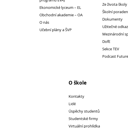
programu EVA)
Ze života školy
Ekonomické lyceum – EL
Školní porade
Obchodní akademie – OA
1. ročník 2026/2027
Dokumenty
O nás
Maturitní zkoušky
Užitečné odka
Učební plány a ŠVP
Zájmové aktivity
Mezinárodní s
FotoKlub
DofE
Sekce TEV
Klub mladých diváků
Podcast Futur
Školní knihovna
Spolek Herold
Turistický kroužek
O škole
Ze života školy
Školní poradenský tým
Kontakty
Dokumenty
Lidé
Užitečné odkazy
Úspěchy studentů
Mezinárodní spolupráce
Studentské firmy
Virtuální prohlídka
Exkurze do Polska