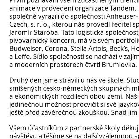
První poznávání všem zúčastněným ulehčil
animace v provedení organizace Tandem.
společně vyrazili do společnosti Anheuser
Czech, s. r. o., kterou nás provedl ředitel 
Jaromír Staroba. Tato logistická společnost,
pivovarnický koncern, má ve svém portfoli
Opravné zkoušky a doklasifikace srpen
Budweiser, Corona, Stella Artois, Beck’s, 
Podzimní maturitní zkoušky 2026
a Leffe. Sídlo společnosti se nachází v zaj
a moderních prostorech čtvrti Brumlovka.
Druhý den jsme strávili u nás ve škole. Stu
Pro
smíšených česko-německých skupinách mluv
uchazeče
a ekonomických rozdílech obou zemí. Naši
jedinečnou možnost procvičit si své jazyk
ještě před závěrečnou zkouškou. Snad jim
Všem účastníkům z partnerské školy děku
návštěvu a těšíme se na další vzájemnou s