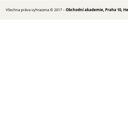
Všechna práva vyhrazena © 2017 –
Obchodní akademie, Praha 10, He
Kontakty
Lidé
Školská rada
Pedagogický sbor
Výchovná a kariérní poradkyně
Metodička prevence
Psycholog PPP