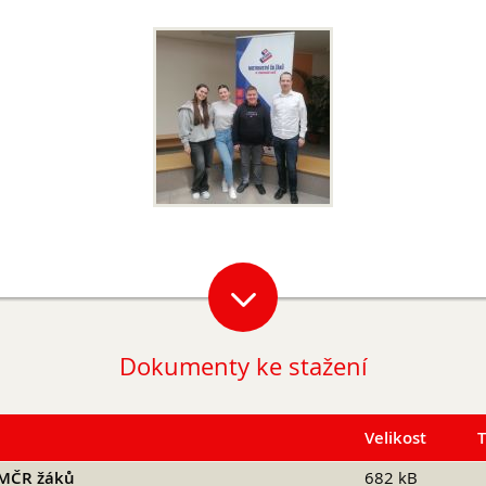
Dokumenty ke stažení
Velikost
y MČR žáků
682 kB