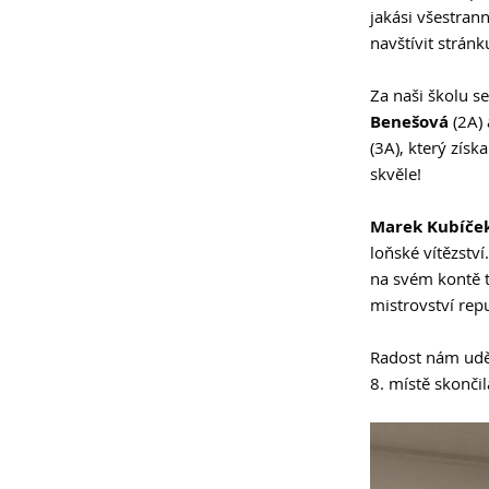
jakási všestran
navštívit strán
Za naši školu se
Benešová
(2A)
(3A), který zís
skvěle!
Marek Kubíček
loňské vítězství
na svém kontě tř
mistrovství rep
Radost nám uděl
8. místě skonči