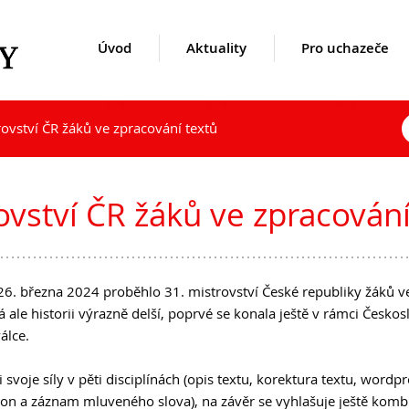
Úvod
Aktuality
Pro uchazeče
ovství ČR žáků ve zpracování textů
uality
kole
Opravné zkoušky a doklasif
Přijímací řízení 2026
1. ročník 2026/2027
Kontakty
hazeče
denty
Podzimní maturitní zkoušk
Den otevřených dveří
Maturitní zkoušky
Lidé
ovství ČR žáků ve zpracování
Lyceum – LY (nástupce pro
Zájmové aktivity
Úspěchy studentů
Ekonomické lyceum – EL
Ze života školy
Studentské firmy
Obchodní akademie – OA
Školní poradenský tým
Virtuální prohlídka
26. března 2024 proběhlo 31. mistrovství České republiky žáků v
O nás
Dokumenty
Historie a současnost
á ale historii výrazně delší, poprvé se konala ještě v rámci Česko
Učební plány a ŠVP
Užitečné odkazy
Výroční zprávy
álce.
Mezinárodní spolupráce
Inspekční zprávy
DofE
Povinně zveřejňované údaje
i svoje síly v pěti disciplínách (opis textu, korektura textu, wordp
ion a záznam mluveného slova), na závěr se vyhlašuje ještě komb
Sekce TEV
Ochrana oznamovatelů