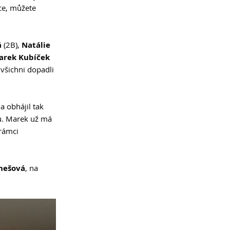
íce, můžete
á
(2B),
Natálie
arek Kubíček
 všichni dopadli
a obhájil tak
tu. Marek už má
 rámci
enešová
, na