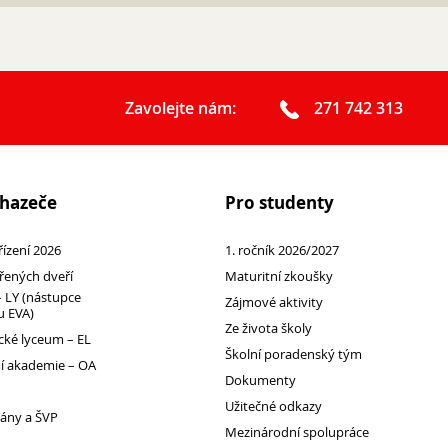
Zavolejte nám:
271 742 313
chazeče
Pro studenty
 řízení 2026
1. ročník 2026/2027
řených dveří
Maturitní zkoušky
 LY (nástupce
Zájmové aktivity
 EVA)
Ze života školy
ké lyceum – EL
Školní poradenský tým
 akademie – OA
Dokumenty
Užitečné odkazy
lány a ŠVP
Mezinárodní spolupráce