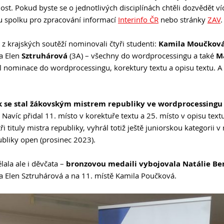
nost. Pokud byste se o jednotlivých disciplínách chtěli dozvědět v
Podcast Future On
GDPR
ku spolku pro zpracování informací
Interinfo ČR
nebo stránky
ZAV
.
 z krajských soutěží nominovali čtyři studenti:
Kamila Moučkov
 a Elen
Sztruhárová
(3A) – všechny do wordprocessingu a také
M
kal nominace do wordprocessingu, korektury textu a opisu textu. A
 se stal žákovským mistrem republiky ve wordprocessingu
. Navíc přidal 11. místo v korektuře textu a 25. místo v opisu tex
i tituly mistra republiky, vyhrál totiž ještě juniorskou kategorii v
ubliky open (prosinec 2023).
ala ale i děvčata –
bronzovou medaili vybojovala Natálie B
la Elen Sztruhárová a na 11. místě Kamila Poučková.