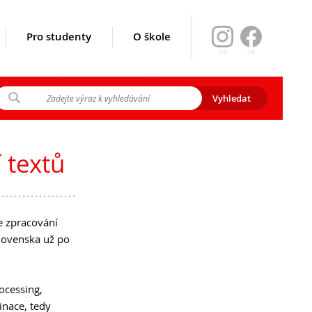
Pro studenty
O škole
OA
OA
ikace srpen
y 2026
 textů
gramu EVA)
e zpracování
slovenska už po
rocessing,
inace, tedy