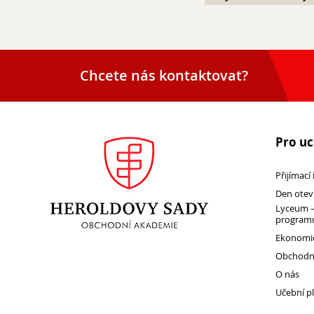
Chcete nás kontaktovat?
Pro u
Přijímací
Den otev
Lyceum –
programu
Ekonomic
Obchodní
O nás
Učební p