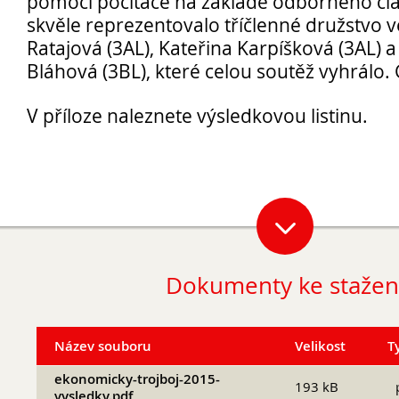
pomocí počítače na základě odborného člá
skvěle reprezentovalo tříčlenné družstvo ve
Ratajová (3AL), Kateřina Karpíšková (3AL) 
Bláhová (3BL), které celou soutěž vyhrálo.
V příloze naleznete výsledkovou listinu.
Opravné zkoušky a doklasifikace srpen
Podzimní maturitní zkoušky 2026
Pro
uchazeče
Dokumenty ke stažen
Název souboru
Velikost
T
ekonomicky-trojboj-2015-
193 kB
vysledky.pdf