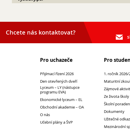
Chcete nás kontaktovat?
s
Pro uchazeče
Pro stude
Přijímací řízení 2026
Přijímací řízení 2026
1. ročník 2026/
Den otevřených dveří
Den otevřených dveří
Maturitní zkou
Lyceum – LY (nástupce
Lyceum – LY (nástupce programu EVA)
Zájmové aktivi
programu EVA)
Ze života školy
Ekonomické lyceum – EL
Ekonomické lyceum – EL
Školní porade
Obchodní akademie – OA
Obchodní akademie – OA
Dokumenty
O nás
O nás
Užitečné odka
Učební plány a ŠVP
Učební plány a ŠVP
Mezinárodní s