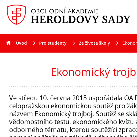
Ekonom
Úvod
Pro studenty
Ze života školy
Aktuality
Ekonomický trojb
Ve středu 10. června 2015 uspořádala OA 
celopražskou ekonomickou soutěž pro žáky
názvem Ekonomický trojboj. Soutěž se skláda
vědomostního testu, ekonomického kvízu 
odborného tématu, kterou soutěžící zpraco