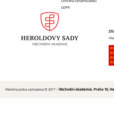
Ochrana oznamovatelů
GDPR
1. ročník 2026/2027
Maturitní zkoušky
Zájmové aktivity
Zři
FotoKlub
Hla
Klub mladých diváků
Školní knihovna
Spolek Herold
Turistický kroužek
Ze života školy
Školní poradenský tým
Všechna práva vyhrazena © 2017 –
Obchodní akademie, Praha 10, He
Dokumenty
Užitečné odkazy
Mezinárodní spolupráce
Exkurze do Polska