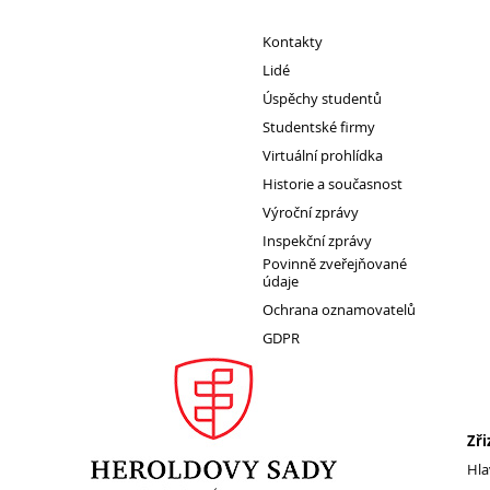
Erasmus+
Kontakty
Cesty do Německa
Lidé
Vzdělávací zájezd do Španělska
Úspěchy studentů
DofE
Studentské firmy
Virtuální prohlídka
Sekce TEV
Historie a současnost
Podcast Future On
Výroční zprávy
Inspekční zprávy
Povinně zveřejňované
údaje
O škole
Ochrana oznamovatelů
GDPR
Zři
Hla