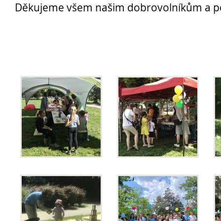
Děkujeme všem našim dobrovolníkům a p
Přijímací řízení 2026
Den otevřených dveří
Lyceum – LY (nástupce programu EVA)
Ekonomické lyceum – EL
Obchodní akademie – OA
O nás
Učební plány a ŠVP