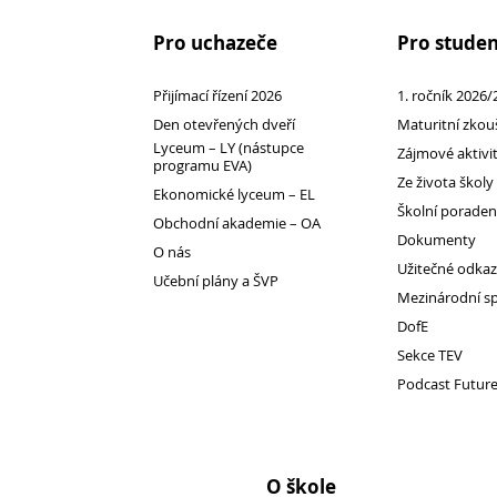
Pro uchazeče
Pro stude
1. ročník 2026/2027
Maturitní zkoušky
Přijímací řízení 2026
1. ročník 2026/
Den otevřených dveří
Maturitní zkou
Zájmové aktivity
Lyceum – LY (nástupce
Zájmové aktivi
FotoKlub
programu EVA)
Ze života školy
Klub mladých diváků
Ekonomické lyceum – EL
Školní porade
Obchodní akademie – OA
Školní knihovna
Dokumenty
O nás
Spolek Herold
Užitečné odka
Učební plány a ŠVP
Turistický kroužek
Mezinárodní s
Ze života školy
DofE
Sekce TEV
Školní poradenský tým
Podcast Futur
Dokumenty
Užitečné odkazy
Mezinárodní spolupráce
O škole
Exkurze do Polska