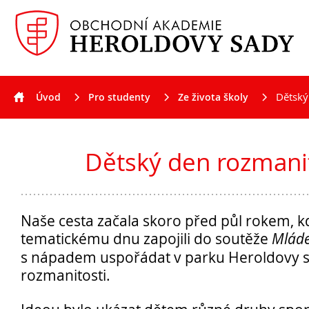
Dětský
Úvod
Pro studenty
Ze života školy
Aktuality
Dětský den rozmani
Naše cesta začala skoro před půl rokem, k
tematickému dnu zapojili do soutěže
Mláde
s nápadem uspořádat v parku Heroldovy 
rozmanitosti.