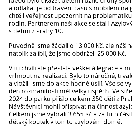
Ideou bylo ukázat dětem různé druhy sport
a odlákat je od trávení času s mobilem na 
chtěli veřejnost upozornit na problematik
rodin. Partnerem naší akce se stal i Azyl
s dětmi z Prahy 10.
Opravné zkoušky a doklasifikace srpen
Původně jsme žádali o 13 000 Kč, ale náš 
Podzimní maturitní zkoušky 2026
natolik zalíbil, že jsme obdrželi 25 000 Kč.
V tu chvíli ale přestala veškerá legrace a m
vrhnout na realizaci. Bylo to náročné, trva
Pro
a vložili jsme do akce hodně úsilí. Vše se vy
uchazeče
den rozmanitosti měl velký úspěch. Ve stř
2024 do parku přišlo celkem 350 dětí z Pra
Návštěvníci mohli přispívat na činnost az
Celkem jsme vybrali 3 655 Kč a za tuto čá
dětský koutek v tomto azylovém domě.