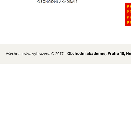
Všechna práva vyhrazena © 2017 –
Obchodní akademie, Praha 10, He
Kontakty
Lidé
Školská rada
Pedagogický sbor
Výchovná a kariérní poradkyně
Metodička prevence
Psycholog PPP