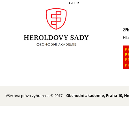
GDPR
Erasmus+
Cesty do Německa
Vzdělávací zájezd do Španělska
Zři
DofE
Hla
Sekce TEV
Podcast Future On
O škole
Všechna práva vyhrazena © 2017 –
Obchodní akademie, Praha 10, He