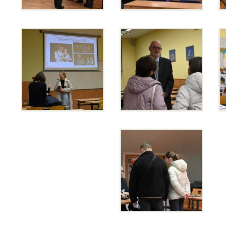
Přijímací řízení 2026
Den otevřených dveří
Lyceum – LY (nástupce programu EVA)
Ekonomické lyceum – EL
Obchodní akademie – OA
O nás
Učební plány a ŠVP