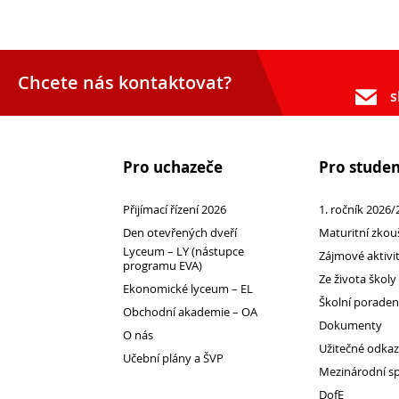
Pro
Chcete nás kontaktovat?
s
studenty
Pro uchazeče
Pro stude
Přijímací řízení 2026
1. ročník 2026/
Den otevřených dveří
Maturitní zkou
Lyceum – LY (nástupce
Zájmové aktivi
programu EVA)
Ze života školy
Ekonomické lyceum – EL
Školní porade
Obchodní akademie – OA
Dokumenty
O nás
Užitečné odka
Učební plány a ŠVP
Mezinárodní s
DofE