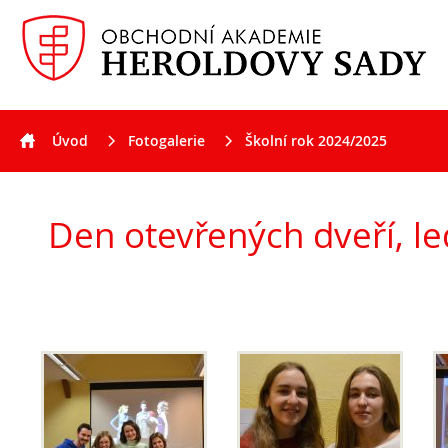
Úvod
Fotogalerie
Školní rok 2024/2025
Aktuality
Den otevřených dveří, leden 2025
Den otevřených dveří, l