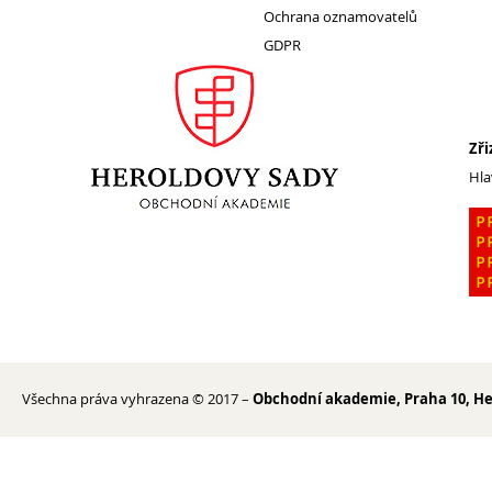
Ochrana oznamovatelů
GDPR
1. ročník 2026/2027
Maturitní zkoušky
Zájmové aktivity
Zři
FotoKlub
Hla
Klub mladých diváků
Školní knihovna
Spolek Herold
Turistický kroužek
Ze života školy
Školní poradenský tým
Dokumenty
Všechna práva vyhrazena © 2017 –
Obchodní akademie, Praha 10, He
Užitečné odkazy
Mezinárodní spolupráce
Exkurze do Polska