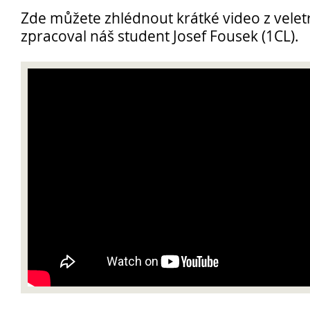
Zde můžete zhlédnout krátké video z velet
zpracoval náš student Josef Fousek (1CL).
Opravné zkoušky a doklasifikace srpen
Podzimní maturitní zkoušky 2026
Pro
uchazeče