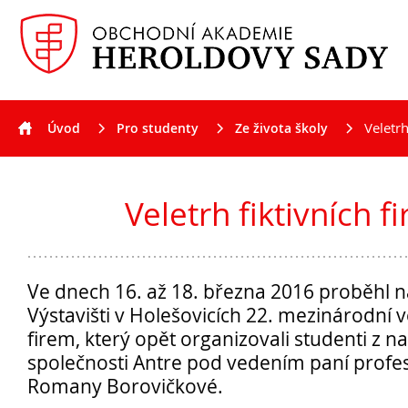
Veletrh
Úvod
Pro studenty
Ze života školy
Aktuality
Veletrh fiktivních f
Ve dnech 16. až 18. března 2016 proběhl 
Výstavišti v Holešovicích 22. mezinárodní ve
firem, který opět organizovali studenti z n
společnosti Antre pod vedením paní profes
Romany Borovičkové.