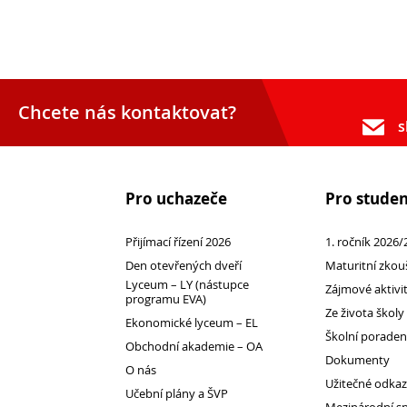
Chcete nás kontaktovat?
s
Pro uchazeče
Pro stude
Přijímací řízení 2026
Přijímací řízení 2026
1. ročník 2026/
Den otevřených dveří
Den otevřených dveří
Maturitní zkou
Lyceum – LY (nástupce programu EVA)
Lyceum – LY (nástupce
Zájmové aktivi
programu EVA)
Ekonomické lyceum – EL
Ze života školy
Ekonomické lyceum – EL
Obchodní akademie – OA
Školní porade
Obchodní akademie – OA
O nás
Dokumenty
O nás
Užitečné odka
Učební plány a ŠVP
Učební plány a ŠVP