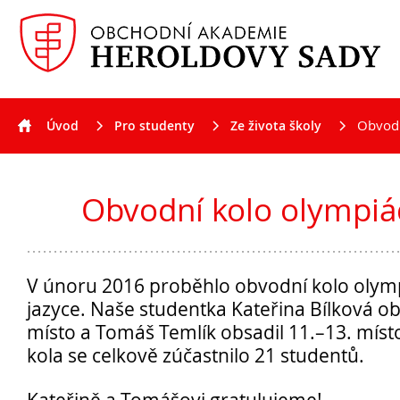
Obvodn
Úvod
Pro studenty
Ze života školy
Aktuality
Obvodní kolo olympiád
V únoru 2016 proběhlo obvodní kolo olym
jazyce. Naše studentka Kateřina Bílková ob
místo a Tomáš Temlík obsadil 11.–13. mís
kola se celkově zúčastnilo 21 studentů.