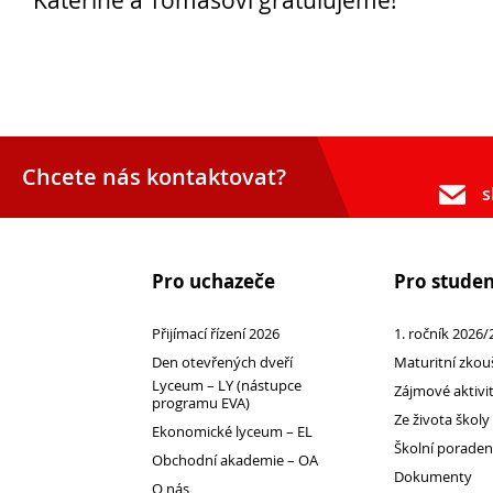
Kateřině a Tomášovi gratulujeme!
Opravné zkoušky a doklasifikace srpen
Chcete nás kontaktovat?
Podzimní maturitní zkoušky 2026
s
Pro uchazeče
Pro stude
Pro
uchazeče
Přijímací řízení 2026
1. ročník 2026/
Den otevřených dveří
Maturitní zkou
Lyceum – LY (nástupce
Zájmové aktivi
programu EVA)
Ze života školy
Ekonomické lyceum – EL
Školní porade
Obchodní akademie – OA
Dokumenty
O nás