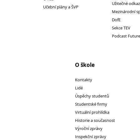
Užitečné odka
Učební plány a ŠVP
Mezinárodní s
DofE
Sekce TEV
Podcast Futur
O škole
Přijímací řízení 2026
Kontakty
Den otevřených dveří
Lidé
Lyceum – LY (nástupce programu EVA)
Úspěchy studentů
Ekonomické lyceum – EL
Studentské firmy
Virtuální prohlídka
Obchodní akademie – OA
Historie a současnost
O nás
Výroční zprávy
Učební plány a ŠVP
Inspekční zprávy